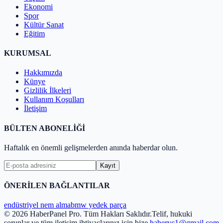
Ekonomi
Spor
Kültür Sanat
Eğitim
KURUMSAL
Hakkımızda
Künye
Gizlilik İlkeleri
Kullanım Koşulları
İletişim
BÜLTEN ABONELİĞİ
Haftalık en önemli gelişmelerden anında haberdar olun.
Kayıt
ÖNERİLEN BAĞLANTILAR
endüstriyel nem alma
bmw yedek parça
© 2026 HaberPanel Pro. Tüm Hakları Saklıdır.
Telif, hukuki
sorunlar ve tüm iletişim ihtiyaçlarınız için bize
haberyc1@gmail.com