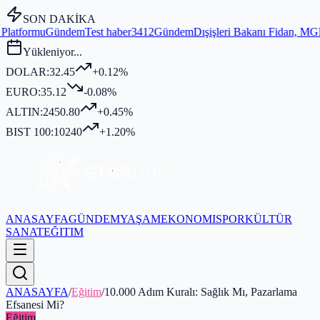
SON DAKİKA
haber3412
Gündem
Dışişleri Bakanı Fidan, MGK Genel Sekreterliği'nde
Yükleniyor...
DOLAR:
32.45
+0.12%
EURO:
35.12
-0.08%
ALTIN:
2450.80
+0.45%
BIST 100:
10240
+1.20%
ANASAYFA
GÜNDEM
YAŞAM
EKONOMI
SPOR
KÜLTÜR
SANAT
EĞITIM
ANASAYFA
/
Eğitim
/
10.000 Adım Kuralı: Sağlık Mı, Pazarlama
Efsanesi Mi?
Eğitim