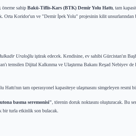
ik öneme sahip
Bakü-Tiflis-Kars (BTK) Demir Yolu Hattı
, tam kapasi
. Orta Koridor'un ve "Demir İpek Yolu" projesinin kilit unsurlarından bi
ulkadir Uraloğlu
iştirak edecek. Kendisine, ev sahibi Gürcistan'ın Ba
'ı temsilen Dijital Kalkınma ve Ulaştırma Bakanı Reşad Nebiyev de haz
Hattı'nın tam operasyonel kapasiteye ulaşmasını simgeleyen resmi bir
butona basma seremonisi"
, törenin doruk noktasını oluşturacak. Bu se
k bir turla etkinlik son bulacak.