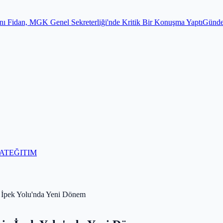
 Sekreterliği'nde Kritik Bir Konuşma Yaptı
Gündem
Para toplayıp kur
AT
EĞITIM
 İpek Yolu'nda Yeni Dönem