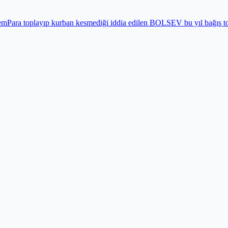
ban kesmediği iddia edilen BOLSEV bu yıl bağış toplamadı
Gündem
Bay