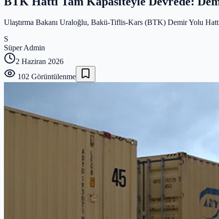
BTK Hattı Tam Kapasiteyle Devrede: Dem
Ulaştırma Bakanı Uraloğlu, Bakü-Tiflis-Kars (BTK) Demir Yolu Hattı'nın
S
Süper Admin
2 Haziran 2026
102
Görüntülenme