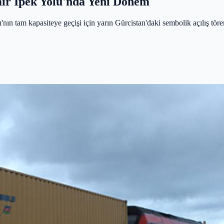
ir İpek Yolu'nda Yeni Dönem
 tam kapasiteye geçişi için yarın Gürcistan'daki sembolik açılış törenin