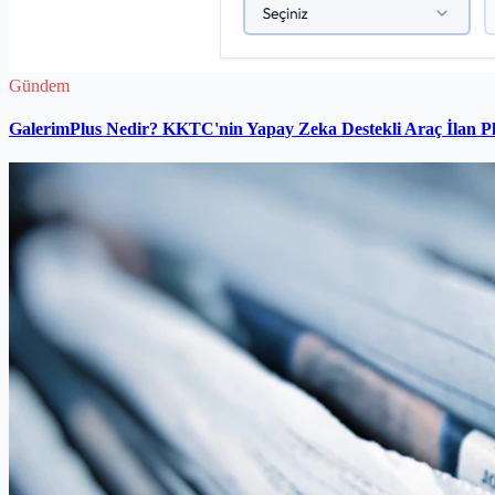
Gündem
GalerimPlus Nedir? KKTC'nin Yapay Zeka Destekli Araç İlan P