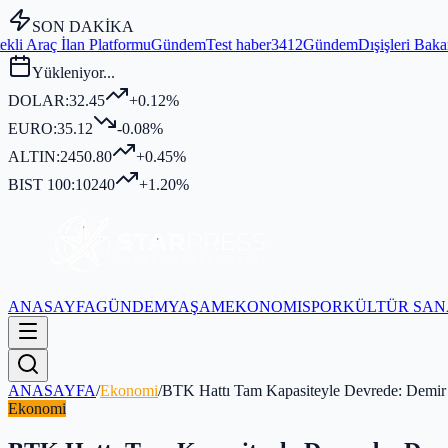
SON DAKİKA
rmu
Gündem
Test haber3412
Gündem
Dışişleri Bakanı Fidan, MGK Genel
Yükleniyor...
DOLAR:
32.45
+0.12%
EURO:
35.12
-0.08%
ALTIN:
2450.80
+0.45%
BIST 100:
10240
+1.20%
ANASAYFA
GÜNDEM
YAŞAM
EKONOMI
SPOR
KÜLTÜR SAN
ANASAYFA
/
Ekonomi
/
BTK Hattı Tam Kapasiteyle Devrede: Demir
Ekonomi