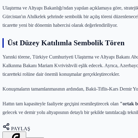
Ulaştırma ve Altyapı Bakanlığı'ndan yapılan açıklamaya göre, stratej
Gürcistan'ın Ahılkelek şehrinde sembolik bir açılış töreni düzenlenecek
ticarette yeni bir dönemin habercisi olarak değerlendiriliyor.
Üst Düzey Katılımla Sembolik Tören
Yarınki törene, Türkiye Cumhuriyeti Ulaştırma ve Altyapı Bakanı
Abd
Kalkınma Bakanı Mariam Kvrivishvili eşlik edecek. Ayrıca, Azerbaycan
ticaretteki rolüne dair önemli konuşmalar gerçekleştirecekler.
Konuşmaların tamamlanmasının ardından, Bakü-Tiflis-Kars Demir Yolu 
Hattın tam kapasiteyle faaliyete geçişini resmileştirecek olan
"ortak 
gelecek ve demir yolu altyapısının detaylı bir şekilde tanıtılacağı tekni
PAYLAŞ