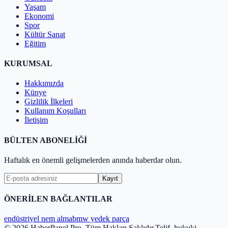
Yaşam
Ekonomi
Spor
Kültür Sanat
Eğitim
KURUMSAL
Hakkımızda
Künye
Gizlilik İlkeleri
Kullanım Koşulları
İletişim
BÜLTEN ABONELİĞİ
Haftalık en önemli gelişmelerden anında haberdar olun.
Kayıt
ÖNERİLEN BAĞLANTILAR
endüstriyel nem alma
bmw yedek parça
© 2026 HaberPanel Pro. Tüm Hakları Saklıdır.
Telif, hukuki