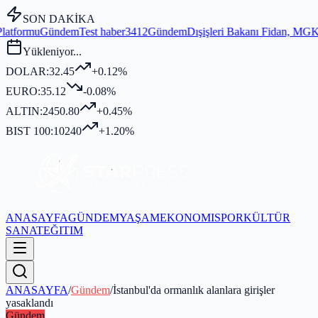
SON DAKİKA
est haber3412
Gündem
Dışişleri Bakanı Fidan, MGK Genel Sekreterliği
Yükleniyor...
DOLAR:
32.45
+0.12%
EURO:
35.12
-0.08%
ALTIN:
2450.80
+0.45%
BIST 100:
10240
+1.20%
ANASAYFA
GÜNDEM
YAŞAM
EKONOMI
SPOR
KÜLTÜR
SANAT
EĞITIM
ANASAYFA
/
Gündem
/
İstanbul'da ormanlık alanlara girişler
yasaklandı
Gündem