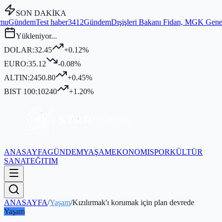
SON DAKİKA
ber3412
Gündem
Dışişleri Bakanı Fidan, MGK Genel Sekreterliği'nde K
Yükleniyor...
DOLAR:
32.45
+0.12%
EURO:
35.12
-0.08%
ALTIN:
2450.80
+0.45%
BIST 100:
10240
+1.20%
ANASAYFA
GÜNDEM
YAŞAM
EKONOMI
SPOR
KÜLTÜR
SANAT
EĞITIM
ANASAYFA
/
Yaşam
/
Kızılırmak'ı korumak için plan devrede
Yaşam