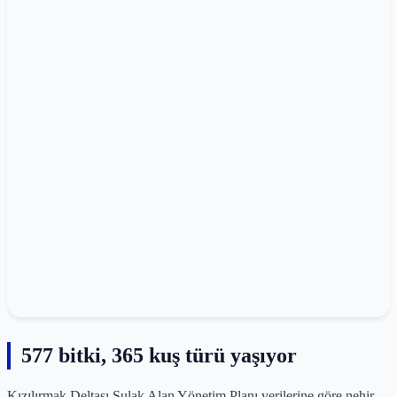
577 bitki, 365 kuş türü yaşıyor
Kızılırmak Deltası Sulak Alan Yönetim Planı verilerine göre nehir