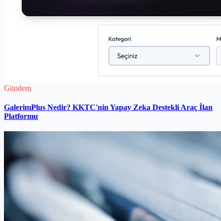
Gündem
GalerimPlus Nedir? KKTC'nin Yapay Zeka Destekli Araç İlan
Platformu