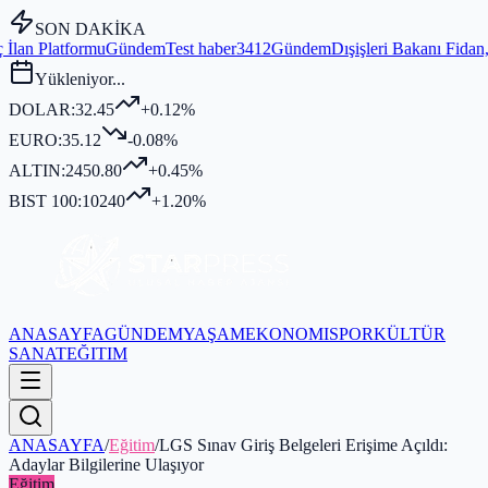
SON DAKİKA
ndem
Test haber3412
Gündem
Dışişleri Bakanı Fidan, MGK Genel Sekre
Yükleniyor...
DOLAR:
32.45
+0.12%
EURO:
35.12
-0.08%
ALTIN:
2450.80
+0.45%
BIST 100:
10240
+1.20%
ANASAYFA
GÜNDEM
YAŞAM
EKONOMI
SPOR
KÜLTÜR
SANAT
EĞITIM
ANASAYFA
/
Eğitim
/
LGS Sınav Giriş Belgeleri Erişime Açıldı:
Adaylar Bilgilerine Ulaşıyor
Eğitim