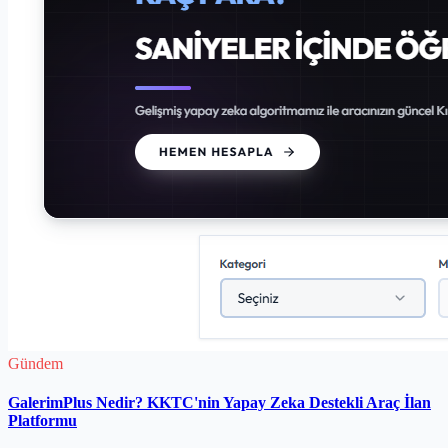
Gündem
GalerimPlus Nedir? KKTC'nin Yapay Zeka Destekli Araç İlan
Platformu