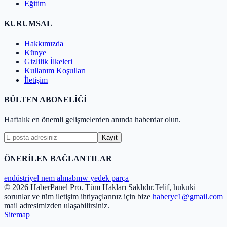
Eğitim
KURUMSAL
Hakkımızda
Künye
Gizlilik İlkeleri
Kullanım Koşulları
İletişim
BÜLTEN ABONELİĞİ
Haftalık en önemli gelişmelerden anında haberdar olun.
Kayıt
ÖNERİLEN BAĞLANTILAR
endüstriyel nem alma
bmw yedek parça
© 2026 HaberPanel Pro. Tüm Hakları Saklıdır.
Telif, hukuki
sorunlar ve tüm iletişim ihtiyaçlarınız için bize
haberyc1@gmail.com
mail adresimizden ulaşabilirsiniz.
Sitemap