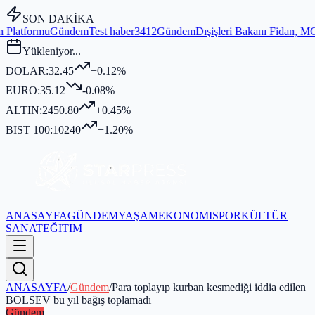
SON DAKİKA
em
Test haber3412
Gündem
Dışişleri Bakanı Fidan, MGK Genel Sekreterl
Yükleniyor...
DOLAR:
32.45
+0.12%
EURO:
35.12
-0.08%
ALTIN:
2450.80
+0.45%
BIST 100:
10240
+1.20%
ANASAYFA
GÜNDEM
YAŞAM
EKONOMI
SPOR
KÜLTÜR
SANAT
EĞITIM
ANASAYFA
/
Gündem
/
Para toplayıp kurban kesmediği iddia edilen
BOLSEV bu yıl bağış toplamadı
Gündem