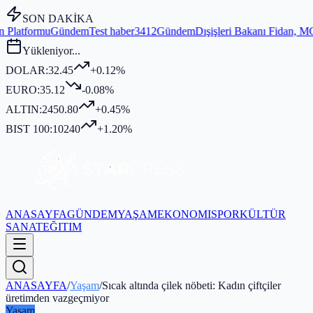
SON DAKİKA
m
Test haber3412
Gündem
Dışişleri Bakanı Fidan, MGK Genel Sekreterli
Yükleniyor...
DOLAR:
32.45
+0.12%
EURO:
35.12
-0.08%
ALTIN:
2450.80
+0.45%
BIST 100:
10240
+1.20%
ANASAYFA
GÜNDEM
YAŞAM
EKONOMI
SPOR
KÜLTÜR
SANAT
EĞITIM
ANASAYFA
/
Yaşam
/
Sıcak altında çilek nöbeti: Kadın çiftçiler
üretimden vazgeçmiyor
Yaşam