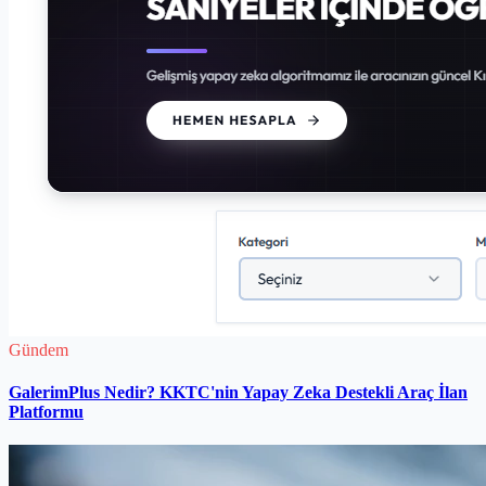
Gündem
GalerimPlus Nedir? KKTC'nin Yapay Zeka Destekli Araç İlan
Platformu