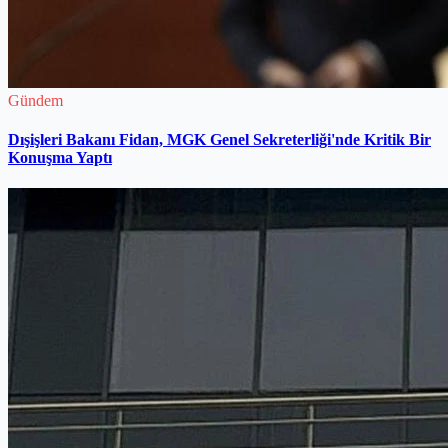
Gündem
Dışişleri Bakanı Fidan, MGK Genel Sekreterliği'nde Kritik Bir
Konuşma Yaptı