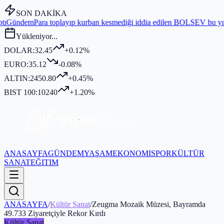
SON DAKİKA
playıp kurban kesmediği iddia edilen BOLSEV bu yıl bağış toplamadı
G
Yükleniyor...
DOLAR:
32.45
+0.12%
EURO:
35.12
-0.08%
ALTIN:
2450.80
+0.45%
BIST 100:
10240
+1.20%
ANASAYFA
GÜNDEM
YAŞAM
EKONOMI
SPOR
KÜLTÜR
SANAT
EĞITIM
ANASAYFA
/
Kültür Sanat
/
Zeugma Mozaik Müzesi, Bayramda
49.733 Ziyaretçiyle Rekor Kırdı
Kültür Sanat