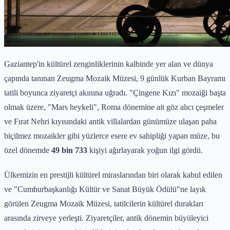
Gaziantep'in kültürel zenginliklerinin kalbinde yer alan ve dünya
çapında tanınan Zeugma Mozaik Müzesi, 9 günlük Kurban Bayramı
tatili boyunca ziyaretçi akınına uğradı. "Çingene Kızı" mozaiği başta
olmak üzere, "Mars heykeli", Roma dönemine ait göz alıcı çeşmeler
ve Fırat Nehri kıyısındaki antik villalardan günümüze ulaşan paha
biçilmez mozaikler gibi yüzlerce esere ev sahipliği yapan müze, bu
özel dönemde
49 bin 733
kişiyi ağırlayarak yoğun ilgi gördü.
Ülkemizin en prestijli kültürel miraslarından biri olarak kabul edilen
ve "Cumhurbaşkanlığı Kültür ve Sanat Büyük Ödülü"ne layık
görülen Zeugma Mozaik Müzesi, tatilcilerin kültürel durakları
arasında zirveye yerleşti. Ziyaretçiler, antik dönemin büyüleyici