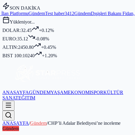
SON DAKİKA
dem
Test haber3412
Gündem
Dışişleri Bakanı Fidan, MGK Genel Sekrete
Yükleniyor...
DOLAR:
32.45
+0.12%
EURO:
35.12
-0.08%
ALTIN:
2450.80
+0.45%
BIST 100:
10240
+1.20%
ANASAYFA
GÜNDEM
YAŞAM
EKONOMI
SPOR
KÜLTÜR
SANAT
EĞITIM
ANASAYFA
/
Gündem
/
CHP’li Adalar Belediyesi’ne inceleme
Gündem