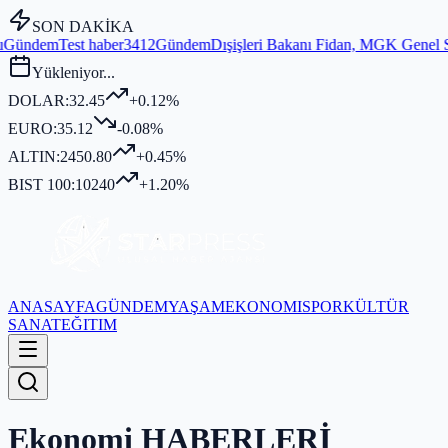
SON DAKİKA
em
Dışişleri Bakanı Fidan, MGK Genel Sekreterliği'nde Kritik Bir Kon
Yükleniyor...
DOLAR:
32.45
+0.12%
EURO:
35.12
-0.08%
ALTIN:
2450.80
+0.45%
BIST 100:
10240
+1.20%
ANASAYFA
GÜNDEM
YAŞAM
EKONOMI
SPOR
KÜLTÜR
SANAT
EĞITIM
Ekonomi
HABERLERİ