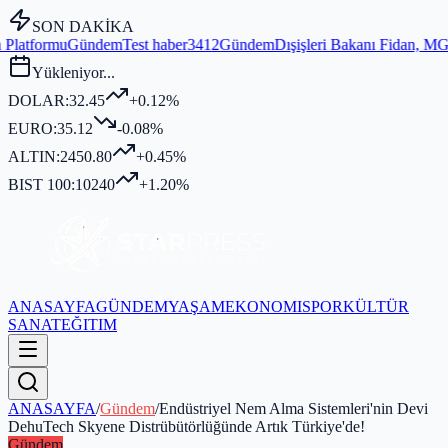
SON DAKİKA
Test haber3412
Gündem
Dışişleri Bakanı Fidan, MGK Genel Sekreterli
Yükleniyor...
DOLAR:
32.45
+0.12%
EURO:
35.12
-0.08%
ALTIN:
2450.80
+0.45%
BIST 100:
10240
+1.20%
ANASAYFA
GÜNDEM
YAŞAM
EKONOMI
SPOR
KÜLTÜR
SANAT
EĞITIM
ANASAYFA
/
Gündem
/
Endüstriyel Nem Alma Sistemleri'nin Devi
DehuTech Skyene Distrübütörlüğünde Artık Türkiye'de!
Gündem