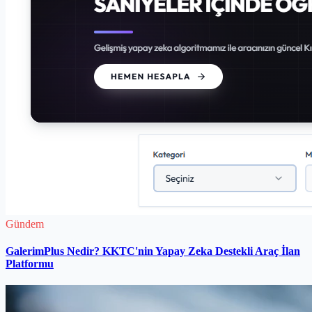
Gündem
GalerimPlus Nedir? KKTC'nin Yapay Zeka Destekli Araç İlan
Platformu