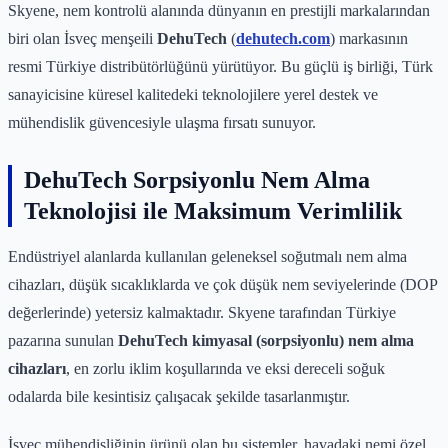
Skyene, nem kontrolü alanında dünyanın en prestijli markalarından
biri olan İsveç menşeili
DehuTech
(
dehutech.com
) markasının
resmi Türkiye distribütörlüğünü yürütüyor. Bu güçlü iş birliği, Türk
sanayicisine küresel kalitedeki teknolojilere yerel destek ve
mühendislik güvencesiyle ulaşma fırsatı sunuyor.
DehuTech Sorpsiyonlu Nem Alma
Teknolojisi ile Maksimum Verimlilik
Endüstriyel alanlarda kullanılan geleneksel soğutmalı nem alma
cihazları, düşük sıcaklıklarda ve çok düşük nem seviyelerinde (DOP
değerlerinde) yetersiz kalmaktadır. Skyene tarafından Türkiye
pazarına sunulan
DehuTech kimyasal (sorpsiyonlu) nem alma
cihazları
, en zorlu iklim koşullarında ve eksi dereceli soğuk
odalarda bile kesintisiz çalışacak şekilde tasarlanmıştır.
İsveç mühendisliğinin ürünü olan bu sistemler, havadaki nemi özel