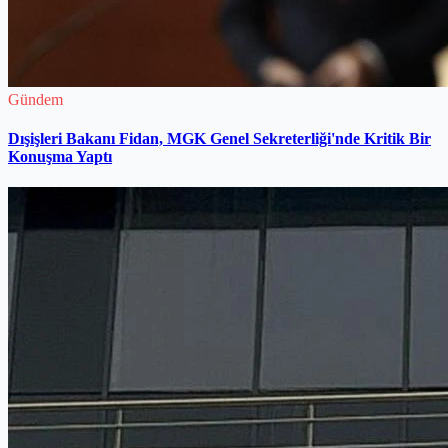
Gündem
Dışişleri Bakanı Fidan, MGK Genel Sekreterliği'nde Kritik Bir
Konuşma Yaptı